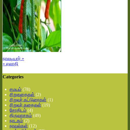
நாலடியார் »
« ஏலாதி
Categories
சமயம்
(78)
சிறுகதைகள்
(2)
சிறுவர் கட்டுரைகள்
(1)
சிறுவர் கதைகள்
(19)
சோதிடம்
(4)
திருவாசகம்
(49)
நாடகம்
(2)
நாவல்கள்
(12)