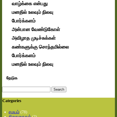
வாழ்க்கை என்பது
மனதில் உலவும் நிலவு
போர்க்களம்
அன்பான வேண்டுகோள்
அவிழாத முடிச்சுக்கள்
கண்களுக்கு சொந்தமில்லை
போர்க்களம்
மனதில் உலவும் நிலவு
தேடுக
Search
for:
Categories
சமயம்
(78)
சிறுகதைகள்
(2)