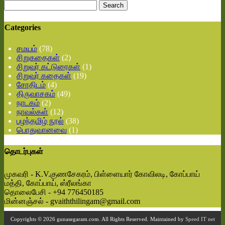
Search
for:
Categories
சமயம்
(78)
சிறுகதைகள்
(2)
சிறுவர் கட்டுரைகள்
(1)
சிறுவர் கதைகள்
(19)
சோதிடம்
(4)
திருவாசகம்
(49)
நாடகம்
(2)
நாவல்கள்
(12)
பழந்தமிழ் நூல்
(38)
பொதுவானவை
(1)
தொடர்புகள்
முகவரி - K.V.குணசேகரம், பிள்ளையார் கோவிலடி, கோப்பாய்
மத்தி, கோப்பாய், ஸ்ரீலங்கா
தொலைபேசி - +94 776450185
மின்னஞ்சல் - gvaiththilingam@gmail.com
Copyrights © 2026 gunasegaram.com. All Rights Reserved. Maintained by
Speed IT net