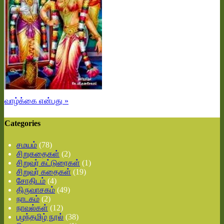
வாழ்க்கை என்பது »
Categories
சமயம்
(78)
சிறுகதைகள்
(2)
சிறுவர் கட்டுரைகள்
(1)
சிறுவர் கதைகள்
(19)
சோதிடம்
(4)
திருவாசகம்
(49)
நாடகம்
(2)
நாவல்கள்
(12)
பழந்தமிழ் நூல்
(38)