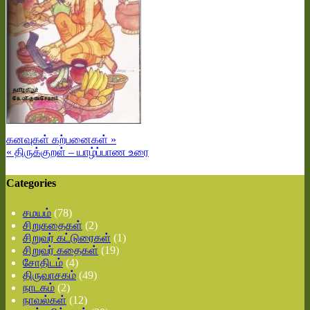
கனவுகள் கற்பனைகள் »
« திருக்குறள் – யாழ்ப்பாண உரை
Categories
சமயம்
(78)
சிறுகதைகள்
(2)
சிறுவர் கட்டுரைகள்
(1)
சிறுவர் கதைகள்
(19)
சோதிடம்
(4)
திருவாசகம்
(49)
நாடகம்
(2)
நாவல்கள்
(12)