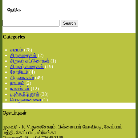
தேடுக
Search
for:
Categories
சமயம்
(78)
சிறுகதைகள்
(2)
சிறுவர் கட்டுரைகள்
(1)
சிறுவர் கதைகள்
(19)
சோதிடம்
(4)
திருவாசகம்
(49)
நாடகம்
(2)
நாவல்கள்
(12)
பழந்தமிழ் நூல்
(38)
பொதுவானவை
(1)
தொடர்புகள்
முகவரி - K.V.குணசேகரம், பிள்ளையார் கோவிலடி, கோப்பாய்
மத்தி, கோப்பாய், ஸ்ரீலங்கா
தொலைபேசி - +94 776450185