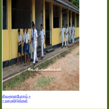
சிவஞானபோதம் »
« வாழவிடுங்கள்